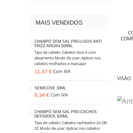
MAIS VENDIDOS
C
COMP
CHAMPÔ SEM SAL PRO-LISOS ANTI
FRIZZ ARGAN 500ML
Tipo de cabelo: Cabelos lisos e com
alisamento Modo de usar: Aplicar nos
cabelos molhados e massajar
suavemente. Enxaguar até retirar todo
Com IVA
11,47 €
o...
VISÃO
SEMICOSE 30ML
Com IVA
8,34 €
CHAMPÔ SEM SAL PRO-CACHOS
DEFINIDOS 500ML
Tipo de cabelo: Cabelos cacheados 2A-2B-
2C Modo de usar: Aplicar nos cabelos