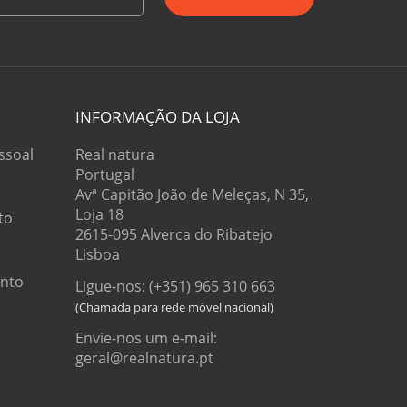
INFORMAÇÃO DA LOJA
ssoal
Real natura
Portugal
Avª Capitão João de Meleças, N 35,
Loja 18
to
2615-095 Alverca do Ribatejo
Lisboa
onto
Ligue-nos: (+351) 965 310 663
Envie-nos um e-mail:
geral@realnatura.pt