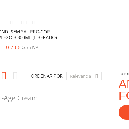
OND. SEM SAL PRO-COR
LEXO B 300ML (LIBERADO)
Com IVA
9,79 €


FUTU
ORDENAR POR
Relevância

A
F