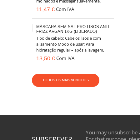
molhados e massajar suavemente.
Enxaguar até retirar todo o champô....
Com IVA
11,47 €
MÁSCARA SEM SAL PRO-LISOS ANTI
FRIZZ ARGAN 1KG (LIBERADO)
Tipo de cabelo: Cabelos lisos e com
alisamento Modo de usar: Para
hidratação regular – após a lavagem,
aplicar por todo o cabelo
Com IVA
13,50 €
húmido/molhado....
TODOS OS MAIS VENDIDOS
You may unsubscribe 
SUBSCREVER
For that purpose, plea