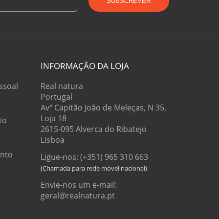
SUBSCREVER
INFORMAÇÃO DA LOJA
ssoal
Real natura
Portugal
Avª Capitão João de Meleças, N 35,
Loja 18
to
2615-095 Alverca do Ribatejo
Lisboa
onto
Ligue-nos: (+351) 965 310 663
Envie-nos um e-mail:
geral@realnatura.pt