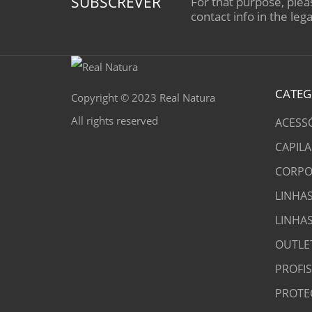
SUBSCREVER
For that purpose, plea
contact info in the lega
CATEG
Copyright © 2023 Real Natura
All rights reserved
ACESS
CAPILA
CORPO
LINHAS
LINHA
OUTLE
PROFI
PROTE