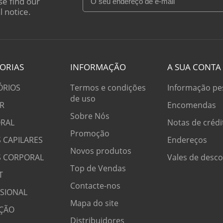
se find our
l notice.
ORIAS
INFORMAÇÃO
A SUA CONTA
ÓRIOS
Termos e condições
Informação pe
de uso
R
Encomendas
Sobre Nós
RAL
Notas de crédi
Promoção
 CAPILARES
Endereços
Novos produtos
S CORPORAL
Vales de desc
Top de Vendas
T
Contacte-nos
SSIONAL
Mapa do site
ÇÃO
Distribuidores