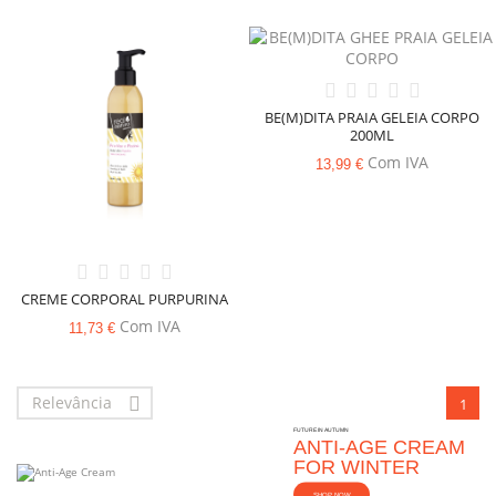
BE(M)DITA PRAIA GELEIA CORPO
200ML
Com IVA
13,99 €
CREME CORPORAL PURPURINA
Com IVA
11,73 €
Relevância

1
FUTURE IN AUTUMN
ANTI-AGE CREAM
FOR WINTER
SHOP NOW