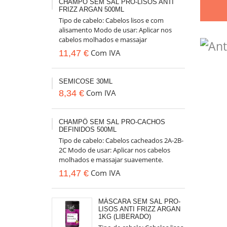
CHAMPÔ SEM SAL PRO-LISOS ANTI
FRIZZ ARGAN 500ML
Tipo de cabelo: Cabelos lisos e com
alisamento Modo de usar: Aplicar nos
cabelos molhados e massajar
suavemente. Enxaguar até retirar todo
Com IVA
11,47 €
o...
SEMICOSE 30ML
Com IVA
8,34 €
CHAMPÔ SEM SAL PRO-CACHOS
DEFINIDOS 500ML
Tipo de cabelo: Cabelos cacheados 2A-2B-
2C Modo de usar: Aplicar nos cabelos
molhados e massajar suavemente.
Enxaguar até retirar todo o champô....
Com IVA
11,47 €
MÁSCARA SEM SAL PRO-
LISOS ANTI FRIZZ ARGAN
1KG (LIBERADO)