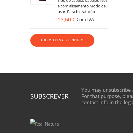
Tipo de cabelo: Cabelos lisos
e com alisamento Modo de
usar: Para hidratação
regular – após a lavagem,
Com IVA
13,50 €
aplicar por todo o cabelo
húmido/molhado....
TODOS OS MAIS VENDIDOS
You may unsubscribe 
SUBSCREVER
For that purpose, plea
contact info in the lega