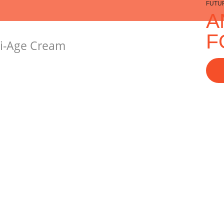
FUTU
A
F