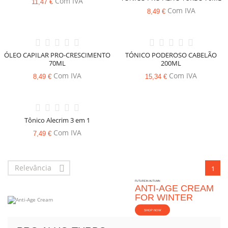
Com IVA
11,47 €
Com IVA
8,49 €
ÓLEO CAPILAR PRO-CRESCIMENTO
TÓNICO PODEROSO CABELÃO
70ML
200ML
Com IVA
Com IVA
8,49 €
15,34 €
Tônico Alecrim 3 em 1
Com IVA
7,49 €
Relevância

1
FUTURE IN AUTUMN
ANTI-AGE CREAM
FOR WINTER
SHOP NOW