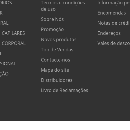
ÓRIOS
Termos e condições
Informação pe
de uso
R
Encomendas
Sobre Nós
RAL
Notas de crédi
Promoção
 CAPILARES
Endereços
Novos produtos
S CORPORAL
Vales de desc
Top de Vendas
T
Contacte-nos
SSIONAL
Mapa do site
ÇÃO
Distribuidores
Livro de Reclamações