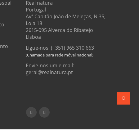
ssoal
Real natura
Portugal
Avª Capitão João de Meleças, N 35,
Loja 18
to
2615-095 Alverca do Ribatejo
Lisboa
onto
Ligue-nos: (+351) 965 310 663
Envie-nos um e-mail:
geral@realnatura.pt