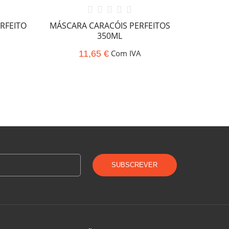
RFEITO
MÁSCARA CARACÓIS PERFEITOS
CHAMPÔ
350ML
Com IVA
11,65 €
SUBSCREVER