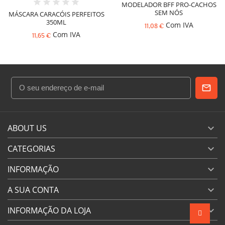
MODELADOR BFF PRO-CACHOS
SEM NÓS
MÁSCARA CARACÓIS PERFEITOS
350ML
Com IVA
11,08 €
Com IVA
11,65 €
ABOUT US

CATEGORIAS

INFORMAÇÃO

A SUA CONTA

INFORMAÇÃO DA LOJA
