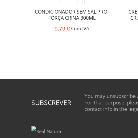
ing 480g
CONDICIONADOR SEM SAL PRO-
CRE
FORÇA CRINA 300ML
CR
A
Com IVA
9,79 €
You may unsubscribe 
SUBSCREVER
For that purpose, plea
contact info in the lega