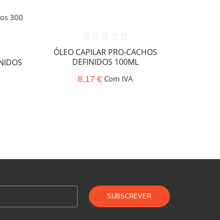
ÓLEO CAPILAR PRO-CACHOS
HUMID
DEFINIDOS 100ML
INIDOS
Com IVA
8,17 €
SUBSCREVER