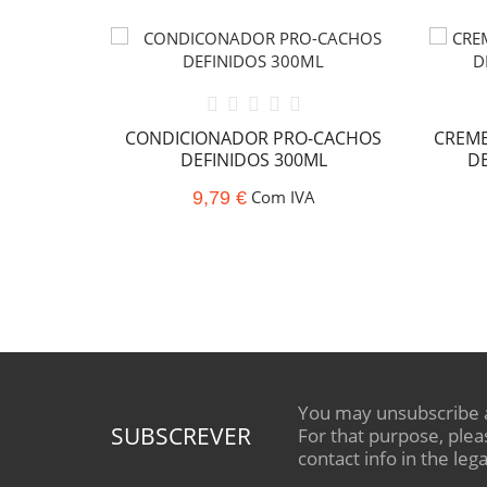
CACHOS
L
CONDICIONADOR PRO-CACHOS
CREME
DEFINIDOS 300ML
DE
A
Com IVA
9,79 €
You may unsubscribe 
SUBSCREVER
For that purpose, plea
contact info in the lega